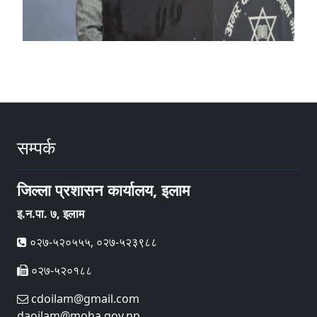
सम्पर्क
जिल्ला प्रशासन कार्यालय, इलाम
इ‍‍‍‌.न.पा. ७, इलाम
०२७-५२०५५५, ०२७-५२३९८८
०२७-५२०१८८
cdoilam@gmail.com
daoilam@moha.gov.np