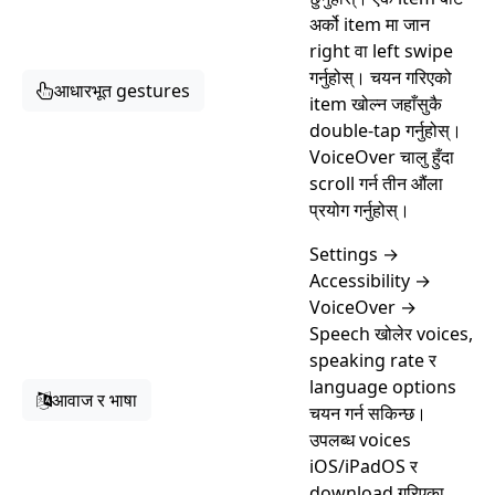
अर्को item मा जान
right वा left swipe
गर्नुहोस्। चयन गरिएको
आधारभूत gestures
item खोल्न जहाँसुकै
double-tap गर्नुहोस्।
VoiceOver चालु हुँदा
scroll गर्न तीन औंला
प्रयोग गर्नुहोस्।
Settings →
Accessibility →
VoiceOver →
Speech खोलेर voices,
speaking rate र
language options
आवाज र भाषा
चयन गर्न सकिन्छ।
उपलब्ध voices
iOS/iPadOS र
download गरिएका