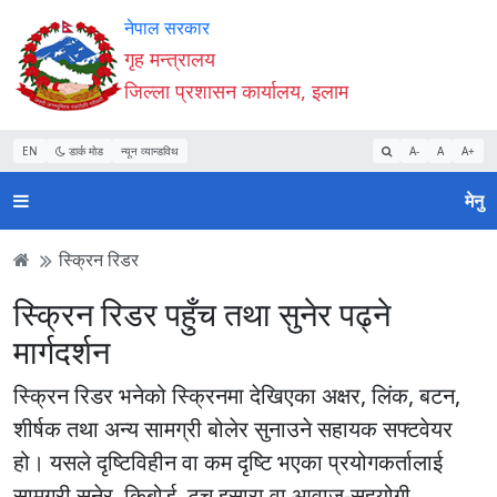
Accessibility
मुख्य
मुख्य
वेबसाइट
नेपाल सरकार
Mode
सामाग्री
नेभिगेसन
खोजमा
गृह मन्त्रालय
सुरु
पढ्नुहाेस्
पढ्नुहाेस्
जानुहोस्
जिल्ला प्रशासन कार्यालय, इलाम
गर्नुहोस्
EN
डार्क मोड
न्यून व्यान्डविथ
A-
A
A+
मेनु
स्क्रिन रिडर
स्क्रिन रिडर पहुँच तथा सुनेर पढ्ने
मार्गदर्शन
स्क्रिन रिडर भनेको स्क्रिनमा देखिएका अक्षर, लिंक, बटन,
शीर्षक तथा अन्य सामग्री बोलेर सुनाउने सहायक सफ्टवेयर
हो। यसले दृष्टिविहीन वा कम दृष्टि भएका प्रयोगकर्तालाई
सामग्री सुनेर, किबोर्ड, टच इसारा वा आवाज-सहयोगी