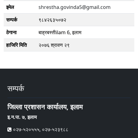
इमेल
shrestha.govinda5@gmail.com
सम्पर्क
९८४२६३५०७२
ठेगाना
बाह्रबस्तीilam 6, इलाम
हाजिरि मिति
२०७६ श्रावण २९
सम्पर्क
जिल्ला प्रशासन कार्यालय, इलाम
इ‍‍‍‌.न.पा. ७, इलाम
०२७-५२०५५५, ०२७-५२३९८८