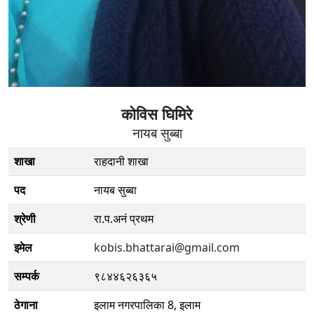
काेविस घिमिरे
नायब सुब्बा
शाखा
राहदानी शाखा
पद
नायब सुब्बा
श्रेणी
रा.प.अनं प्रथम
इमेल
kobis.bhattarai@gmail.com
सम्पर्क
९८४४६२६३६५
ठेगाना
इलाम नगरपालिका 8, इलाम