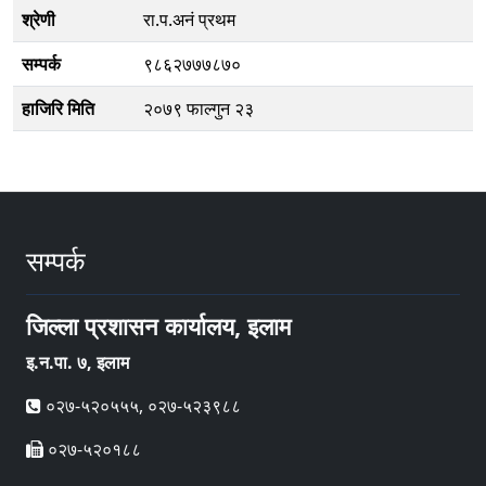
श्रेणी
रा.प.अनं प्रथम
सम्पर्क
९८६२७७७८७०
हाजिरि मिति
२०७९ फाल्गुन २३
सम्पर्क
जिल्ला प्रशासन कार्यालय, इलाम
इ‍‍‍‌.न.पा. ७, इलाम
०२७-५२०५५५, ०२७-५२३९८८
०२७-५२०१८८