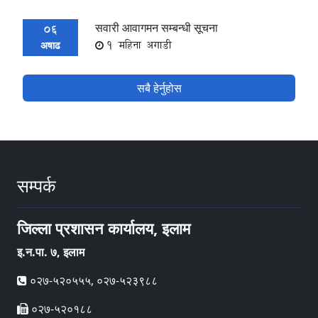
सवारी आवागमन सम्बन्धी सूचना
06
1 महिना अगाडी
अषाढ
सबै हेर्नुहोस
सम्पर्क
जिल्ला प्रशासन कार्यालय, इलाम
इ‍‍‍‌.न.पा. ७, इलाम
०२७-५२०५५५, ०२७-५२३९८८
०२७-५२०१८८