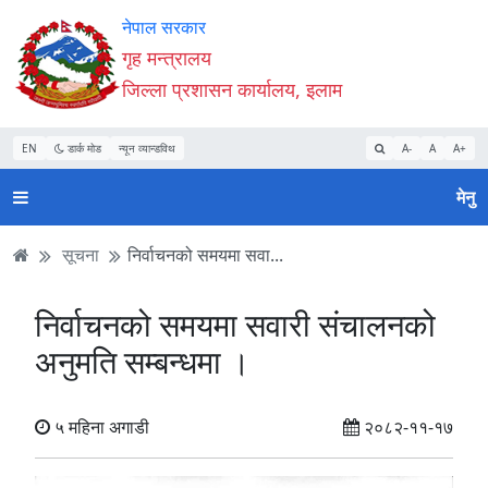
Accessibility
मुख्य
मुख्य
वेबसाइट
नेपाल सरकार
Mode
सामाग्री
नेभिगेसन
खोजमा
गृह मन्त्रालय
सुरु
पढ्नुहाेस्
पढ्नुहाेस्
जानुहोस्
जिल्ला प्रशासन कार्यालय, इलाम
गर्नुहोस्
EN
डार्क मोड
न्यून व्यान्डविथ
A-
A
A+
मेनु
सूचना
निर्वाचनको समयमा सवा...
निर्वाचनको समयमा सवारी संचालनको
अनुमति सम्बन्धमा ।
५ महिना अगाडी
२०८२-११-१७