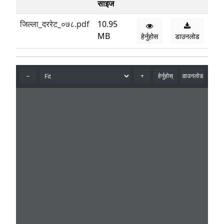
साइज
जिल्ला_दररेट_०७८.pdf
10.95
MB
हेर्नुहोस
डाउनलोड