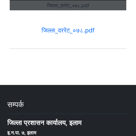
जिल्ला_दररेट_०७८.pdf
सम्पर्क
जिल्ला प्रशासन कार्यालय, इलाम
इ‍‍‍‌.न.पा. ७, इलाम