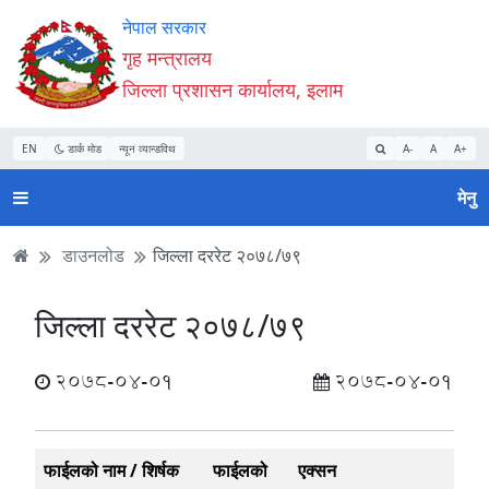
Accessibility
मुख्य
मुख्य
वेबसाइट
नेपाल सरकार
Mode
सामाग्री
नेभिगेसन
खोजमा
गृह मन्त्रालय
सुरु
पढ्नुहाेस्
पढ्नुहाेस्
जानुहोस्
जिल्ला प्रशासन कार्यालय, इलाम
गर्नुहोस्
EN
डार्क मोड
न्यून व्यान्डविथ
A-
A
A+
मेनु
डाउनलोड
जिल्ला दररेट २०७८/७९
जिल्ला दररेट २०७८/७९
2078-04-01
2078-04-01
फाईलको नाम / शिर्षक
फाईलको
एक्सन